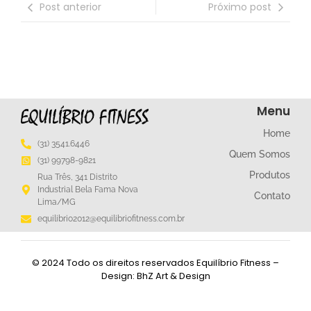
Post anterior
Próximo post
Menu
Home
(31) 3541.6446
Quem Somos
(31) 99798-9821
Produtos
Rua Três, 341 Distrito
Industrial Bela Fama Nova
Contato
Lima/MG
equilibrio2012@equilibriofitness.com.br
© 2024 Todo os direitos reservados Equilíbrio Fitness –
Design: BhZ Art & Design