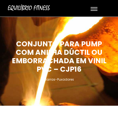
CONJUNTO PARA PUMP
COM ANILHA DÚCTIL OU
EMBORRACHADA EM VINIL
PVC – CJP16
Barras-Puxadores
-